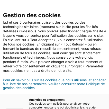
Open 
IAD Overseas
Gestion des cookies
Iad et ses 5 partenaires utilisent des cookies ou des
Enjoy working from home
technologies similaires (traceurs) sur le site pour les finalités
détaillées ci-dessous. Vous pouvez sélectionner chaque finalité à
laquelle vous consentez pour l'utilisation des cookies sur le site.
Enjoy working from home
En cliquant sur « Tout Accepter », vous consentez à l’utilisation
in Cyprus
de tous nos cookies. En cliquant sur « Tout Refuser » ou en
fermant le bandeau de recueil du consentement, vous refusez
l’utilisation de tous les cookies, sauf ceux qui sont strictement
fonctionnels et techniques. Nous conservons votre choix
pendant 6 mois. Vous pouvez changer d’avis à tout moment et
retirer votre consentement en cliquant sur l’onglet « Paramétrer
mes cookies » en bas à droite de notre site.
Category
Pour en savoir plus sur les cookies que nous utilisons, et accéder
à la liste de nos partenaires, veuillez consulter notre Politique de
gestion des cookies.
There is no post yet
Analytics et engagement
Ces cookies sont utilisés pour analyser votre
comportement dans le but d’optimiser le site et de