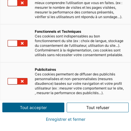
mieux comprendre l’utilisation que vous en faites. (ex :
mesurer le nombre de visites et les pages visitées,
mesurer la performance des contenus présentés,
FIND YOUR
vérifier si les utilisateurs ont répondu à un sondage…).
DREAM HOME
Fonctionnels et Techniques
Ces cookies sont indispensables au bon
fonctionnement du site (ex : choix de langue, stockage
du consentement de l’utilisateur, utilisation du site...).
Conformément à la règlementation, ces cookies sont
utilisés sans nécessiter votre consentement préalable.
Publicitaires
Ces cookies permettent de diffuser des publicités
personnalisées et non-personnalisées (mesures
d’audience) basées sur votre navigation et votre profil
utilisateur (ex : mesurer votre comportement sur le site,
, mesurer la performance des publicités…).
iad offers more than
90 000 properties
online to find
your dream home
Tout accepter
Tout refuser
Enregistrer et fermer
Search