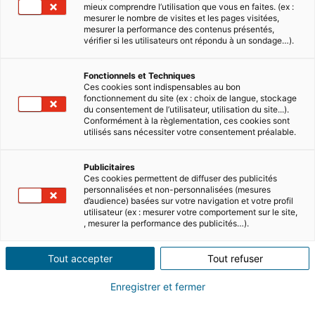
mieux comprendre l’utilisation que vous en faites. (ex :
mesurer le nombre de visites et les pages visitées,
mesurer la performance des contenus présentés,
vérifier si les utilisateurs ont répondu à un sondage…).
Fonctionnels et Techniques
Ces cookies sont indispensables au bon
fonctionnement du site (ex : choix de langue, stockage
DEFINE YOUR PROJECT
du consentement de l’utilisateur, utilisation du site...).
Conformément à la règlementation, ces cookies sont
Know more
utilisés sans nécessiter votre consentement préalable.
Publicitaires
Ces cookies permettent de diffuser des publicités
personnalisées et non-personnalisées (mesures
d’audience) basées sur votre navigation et votre profil
utilisateur (ex : mesurer votre comportement sur le site,
, mesurer la performance des publicités…).
Tout accepter
Tout refuser
Enregistrer et fermer
ALL THE IMPORTANT STEPS