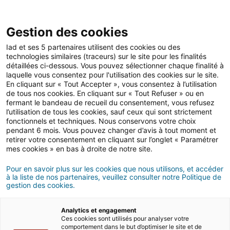
Open 
IAD Overseas
Gestion des cookies
Iad et ses 5 partenaires utilisent des cookies ou des
technologies similaires (traceurs) sur le site pour les finalités
détaillées ci-dessous. Vous pouvez sélectionner chaque finalité à
Buy
laquelle vous consentez pour l'utilisation des cookies sur le site.
in Portugal
En cliquant sur « Tout Accepter », vous consentez à l’utilisation
de tous nos cookies. En cliquant sur « Tout Refuser » ou en
fermant le bandeau de recueil du consentement, vous refusez
l’utilisation de tous les cookies, sauf ceux qui sont strictement
Portugal’s sunny climate, relaxed lifestyle and low-cost
fonctionnels et techniques. Nous conservons votre choix
housing make it a very attractive country for
pendant 6 mois. Vous pouvez changer d’avis à tout moment et
foreigners who wish to buy or invest in real estate in
Europe, whether in cities like Lisboa, or by the see in
retirer votre consentement en cliquant sur l’onglet « Paramétrer
Algarve.
mes cookies » en bas à droite de notre site.
Pour en savoir plus sur les cookies que nous utilisons, et accéder
ADVICE ON
à la liste de nos partenaires, veuillez consulter notre Politique de
gestion des cookies.
BUYING IN PORTUGAL
Analytics et engagement
Ces cookies sont utilisés pour analyser votre
comportement dans le but d’optimiser le site et de