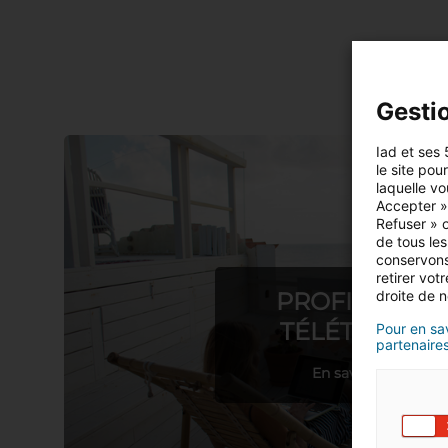
Gesti
Iad et ses 
le site pou
laquelle vo
Accepter »,
Refuser » o
de tous les
conservons
retirer vo
PROFITER DU
droite de n
TÉLÉTRAVAIL
Pour en sav
partenaires
En savoir plus