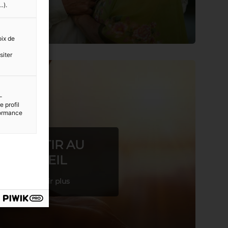
…).
oix de
siter
-
 profil
rformance
INVESTIR AU
SOLEIL
En savoir plus