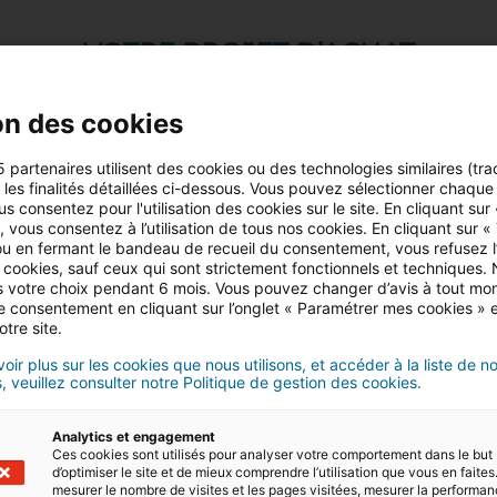
VOTRE PROJET D’ACHAT
AU PORTUGAL
on des cookies
5 partenaires utilisent des cookies ou des technologies similaires (tra
r les finalités détaillées ci-dessous. Vous pouvez sélectionner chaque f
us consentez pour l'utilisation des cookies sur le site. En cliquant sur
 vous consentez à l’utilisation de tous nos cookies. En cliquant sur «
u en fermant le bandeau de recueil du consentement, vous refusez l’u
 cookies, sauf ceux qui sont strictement fonctionnels et techniques.
 votre choix pendant 6 mois. Vous pouvez changer d’avis à tout mo
tre consentement en cliquant sur l’onglet « Paramétrer mes cookies » 
otre site.
oir plus sur les cookies que nous utilisons, et accéder à la liste de n
, veuillez consulter notre Politique de gestion des cookies.
Analytics et engagement
Ces cookies sont utilisés pour analyser votre comportement dans le but
d’optimiser le site et de mieux comprendre l’utilisation que vous en faites.
mesurer le nombre de visites et les pages visitées, mesurer la performa