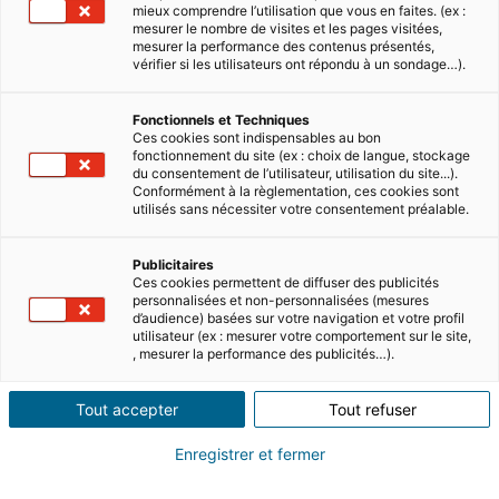
mieux comprendre l’utilisation que vous en faites. (ex :
mesurer le nombre de visites et les pages visitées,
mesurer la performance des contenus présentés,
vérifier si les utilisateurs ont répondu à un sondage…).
Fonctionnels et Techniques
Ces cookies sont indispensables au bon
Summary
fonctionnement du site (ex : choix de langue, stockage
du consentement de l’utilisateur, utilisation du site...).
Conformément à la règlementation, ces cookies sont
utilisés sans nécessiter votre consentement préalable.
The beautiful island of Cyprus, with its
culture, outdoor activities and wonderful
Publicitaires
climate is a popular choice for many
Ces cookies permettent de diffuser des publicités
personnalisées et non-personnalisées (mesures
expatriates wishing to enhance their
d’audience) basées sur votre navigation et votre profil
lifestyle. Whether as an investment
utilisateur (ex : mesurer votre comportement sur le site,
, mesurer la performance des publicités…).
property, a holiday home or a permanent
place to live, the Cypriot property market
Tout accepter
Tout refuser
has plenty to choose from. From luxury
villas on the coast or inland to apartments
Enregistrer et fermer
in the main towns, there’s a property to