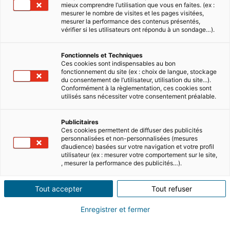
5 MIN READ
mieux comprendre l’utilisation que vous en faites. (ex :
mesurer le nombre de visites et les pages visitées,
The cost of living in Cyprus
mesurer la performance des contenus présentés,
vérifier si les utilisateurs ont répondu à un sondage…).
The Mediterranean island of Cyprus is
renowned for its beautiful beaches, rich history,
Fonctionnels et Techniques
and vibrant culture. For many, it's an attractive
Ces cookies sont indispensables au bon
fonctionnement du site (ex : choix de langue, stockage
destination for both t…
du consentement de l’utilisateur, utilisation du site...).
Read
Conformément à la règlementation, ces cookies sont
utilisés sans nécessiter votre consentement préalable.
Publicitaires
Ces cookies permettent de diffuser des publicités
personnalisées et non-personnalisées (mesures
d’audience) basées sur votre navigation et votre profil
utilisateur (ex : mesurer votre comportement sur le site,
, mesurer la performance des publicités…).
Tout accepter
Tout refuser
6 MIN READ
Enregistrer et fermer
Why you should use an estate agent to buy
property in Cyprus?