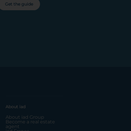
Get the guide
About iad
About iad Group
Become a real estate
agent