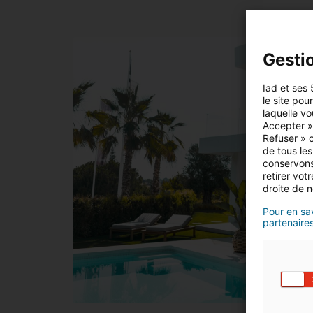
Gesti
Iad et ses 
le site pou
laquelle vo
Accepter »,
Refuser » o
de tous les
conservons
retirer vo
droite de n
Pour en sav
partenaires