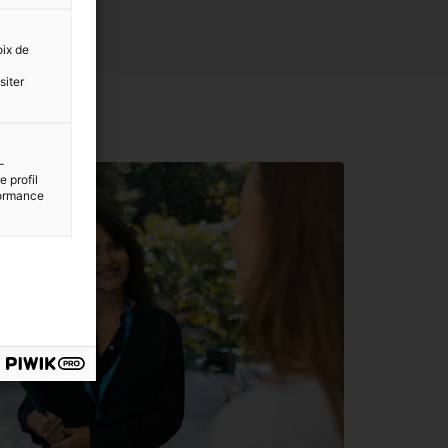
oix de
siter
-
 profil
rformance