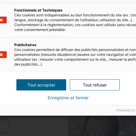
Fonctionnels et Techniques
Ces cookies sont indispensables au bon fonctionnement du site (ex : ch
langue, stockage du consentement de l’utilisateur, utilisation du site...).
Conformément à la règlementation, ces cookies sont utilisés sans néces
votre consentement préalable.
Publicitaires
Ces cookies permettent de diffuser des publicités personnalisées et non
personnalisées (mesures d’audience) basées sur votre navigation et votre
utilisateur (ex : mesurer votre comportement sur le site, , mesurer la pe
des publicités…).
TO
D?
Tout accepter
Tout refuser
n
iad
Overseas
Enregistrer et fermer
g abroad will
Powered by