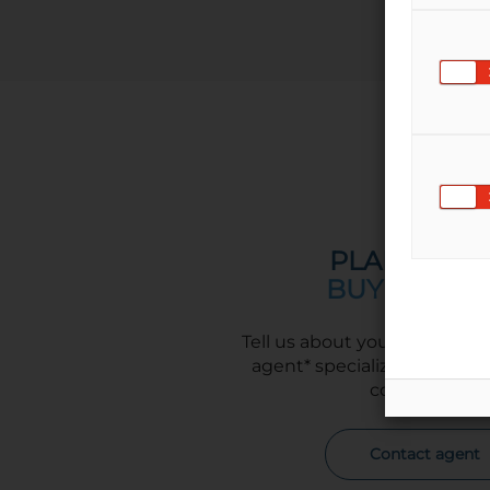
PLANNING 
BUY ABROA
Tell us about your project, a
agent* specialized in buyin
contact you!
Contact agent