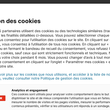
on des cookies
5 partenaires utilisent des cookies ou des technologies similaires (tra
r les finalités détaillées ci-dessous. Vous pouvez sélectionner chaque f
us consentez pour l'utilisation des cookies sur le site. En cliquant sur
D
 vous consentez à l’utilisation de tous nos cookies. En cliquant sur «
u en fermant le bandeau de recueil du consentement, vous refusez l’u
 cookies, sauf ceux qui sont strictement fonctionnels et techniques.
iad offers mor
 votre choix pendant 6 mois. Vous pouvez changer d’avis à tout mo
to f
tre consentement en cliquant sur l’onglet « Paramétrer mes cookies » 
otre site.
oir plus sur les cookies que nous utilisons, et accéder à la liste de n
, veuillez consulter notre Politique de gestion des cookies.
Analytics et engagement
Ces cookies sont utilisés pour analyser votre comportement dans le but
d’optimiser le site et de mieux comprendre l’utilisation que vous en faites.
mesurer le nombre de visites et les pages visitées, mesurer la performa
contenus présentés, vérifier si les utilisateurs ont répondu à un sondage