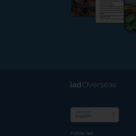
Footer
Language
English
Follow iad