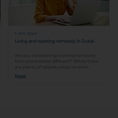
5 MIN READ
Living and working remotely in Dubai
Are you considering working remotely
from somewhere different? While there
are plenty of opportunities to work
remotely worldwide, Dubai offers a
Read
unique experie…