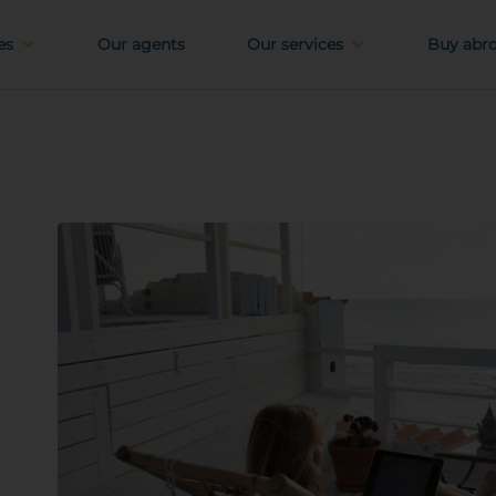
es
Our agents
Our services
Buy abr