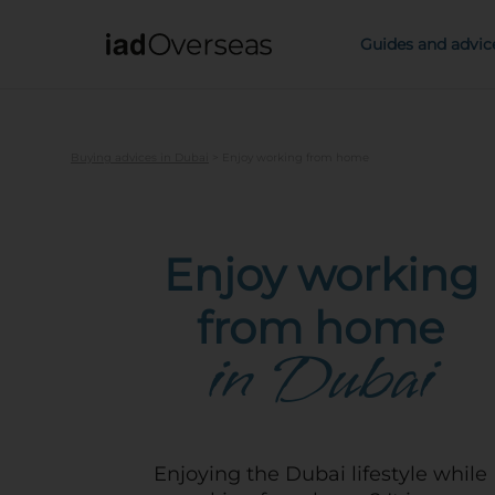
IAD Overseas
Guides and advic
Buying advices in Dubai
>
Enjoy working from home
Enjoy working
from home
in Dubai
Enjoying the Dubai lifestyle while