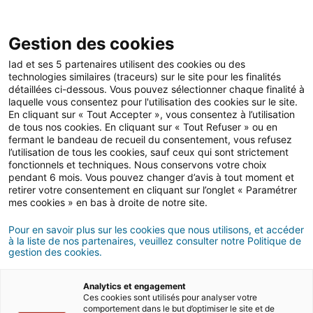
Open 
IAD Overseas
Gestion des cookies
Iad et ses 5 partenaires utilisent des cookies ou des
Conseils d'achat à Chypre
technologies similaires (traceurs) sur le site pour les finalités
détaillées ci-dessous. Vous pouvez sélectionner chaque finalité à
Comment et pourquoi acheter
laquelle vous consentez pour l'utilisation des cookies sur le site.
En cliquant sur « Tout Accepter », vous consentez à l’utilisation
à Chypre ?
de tous nos cookies. En cliquant sur « Tout Refuser » ou en
fermant le bandeau de recueil du consentement, vous refusez
l’utilisation de tous les cookies, sauf ceux qui sont strictement
8 MINUTES DE LECTURE
fonctionnels et techniques. Nous conservons votre choix
pendant 6 mois. Vous pouvez changer d’avis à tout moment et
retirer votre consentement en cliquant sur l’onglet « Paramétrer
mes cookies » en bas à droite de notre site.
Pour en savoir plus sur les cookies que nous utilisons, et accéder
à la liste de nos partenaires, veuillez consulter notre Politique de
gestion des cookies.
Analytics et engagement
Ces cookies sont utilisés pour analyser votre
comportement dans le but d’optimiser le site et de