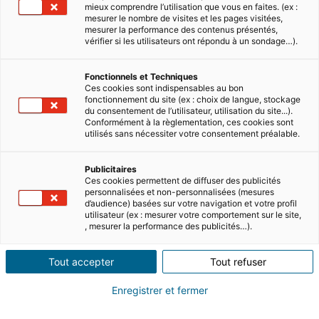
mieux comprendre l’utilisation que vous en faites. (ex :
mesurer le nombre de visites et les pages visitées,
mesurer la performance des contenus présentés,
vérifier si les utilisateurs ont répondu à un sondage…).
Fonctionnels et Techniques
Ces cookies sont indispensables au bon
fonctionnement du site (ex : choix de langue, stockage
du consentement de l’utilisateur, utilisation du site...).
Conformément à la règlementation, ces cookies sont
utilisés sans nécessiter votre consentement préalable.
Sommaire
Publicitaires
Ces cookies permettent de diffuser des publicités
Acheter un bien immobilier à Chypre est
personnalisées et non-personnalisées (mesures
un rêve pour beaucoup. Cette petite île
d’audience) basées sur votre navigation et votre profil
utilisateur (ex : mesurer votre comportement sur le site,
méditerranéenne promet des paysages
, mesurer la performance des publicités…).
magnifiques, un mode de vie détendu et
des heures infinies de soleil. Si vous
Tout accepter
Tout refuser
envisagez d’investir dans une propriété à
Enregistrer et fermer
Chypre, on vous dévoile comment vous y
prendre.