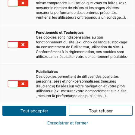
mieux comprendre l’utilisation que vous en faites. (ex :
mesurer le nombre de visites et les pages visitées,
6 MINUTES DE LECTURE
mesurer la performance des contenus présentés,
La fiscalité immobilière à Chypre
vérifier si les utilisateurs ont répondu à un sondage…).
Fonctionnels et Techniques
Que ce soit pour un investissement, une
Ces cookies sont indispensables au bon
résidence de vacances ou un lieu de résidence
fonctionnement du site (ex : choix de langue, stockage
permanent, le marché immobilier chypriote
du consentement de l’utilisateur, utilisation du site...).
offre une large gamme de choi…
Conformément à la règlementation, ces cookies sont
utilisés sans nécessiter votre consentement préalable.
Lire
Publicitaires
Ces cookies permettent de diffuser des publicités
personnalisées et non-personnalisées (mesures
d’audience) basées sur votre navigation et votre profil
utilisateur (ex : mesurer votre comportement sur le site,
, mesurer la performance des publicités…).
Tout accepter
Tout refuser
Enregistrer et fermer
6 MINUTES DE LECTURE
Location saisonnière à Chypre : quelles sont les