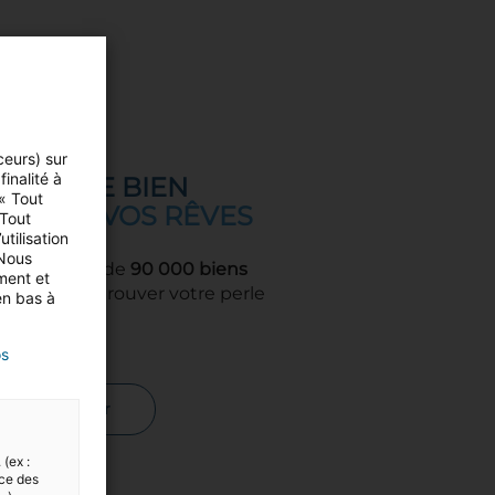
ceurs) sur
inalité à
UVEZ LE BIEN
 « Tout
IER DE VOS RÊVES
 Tout
tilisation
 Nous
d
, c'est plus de
90 000 biens
ment et
ligne pour trouver votre perle
en bas à
rare
os
Rechercher
 (ex :
nce des