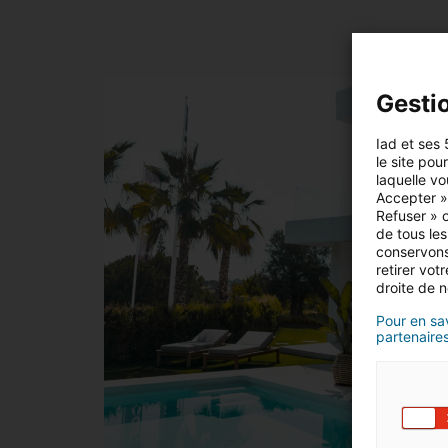
Gesti
Iad et ses 
le site pou
laquelle vo
Accepter »,
Refuser » o
de tous les
conservons
retirer vo
droite de n
Pour en sav
partenaires