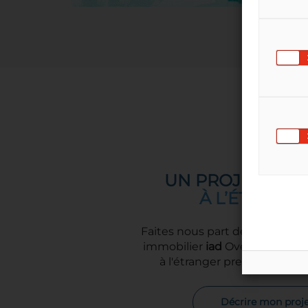
UN PROJET IMMO
À L’ÉTRANGE
Faites nous part de votre proje
immobilier
iad
Overseas spécia
à l'étranger prendra contac
Décrire mon proje