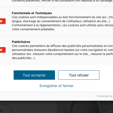
contenus présentés, vérifier si les utilisateurs ont répondu à un sondage
Fonctionnels et Techniques
Ces cookies sont indispensables au bon fonctionnement du site (ex : ch
langue, stockage du consentement de l’utilisateur, utilisation du site...).
Conformément à la règlementation, ces cookies sont utilisés sans néces
votre consentement préalable.
Publicitaires
Ces cookies permettent de diffuser des publicités personnalisées et non
personnalisées (mesures d’audience) basées sur votre navigation et votre
utilisateur (ex : mesurer votre comportement sur le site, , mesurer la pe
des publicités…).
BILIER
R ?
Tout accepter
Tout refuser
t, un conseiller*
Enregistrer et fermer
liste de l'achat
t avec vous !
Powered by
t