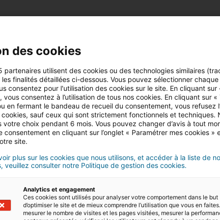
on des cookies
5 partenaires utilisent des cookies ou des technologies similaires (tra
r les finalités détaillées ci-dessous. Vous pouvez sélectionner chaque f
TRO
us consentez pour l'utilisation des cookies sur le site. En cliquant sur
IMMOBIL
 vous consentez à l’utilisation de tous nos cookies. En cliquant sur «
u en fermant le bandeau de recueil du consentement, vous refusez l’u
 cookies, sauf ceux qui sont strictement fonctionnels et techniques.
Le groupe
ia
 votre choix pendant 6 mois. Vous pouvez changer d’avis à tout mo
immobiliers
en 
tre consentement en cliquant sur l’onglet « Paramétrer mes cookies » 
otre site.
oir plus sur les cookies que nous utilisons, et accéder à la liste de n
, veuillez consulter notre Politique de gestion des cookies.
Analytics et engagement
Ces cookies sont utilisés pour analyser votre comportement dans le but
d’optimiser le site et de mieux comprendre l’utilisation que vous en faites.
mesurer le nombre de visites et les pages visitées, mesurer la performa