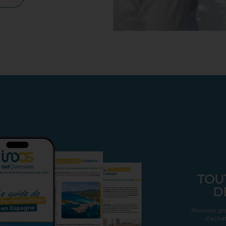
TOU
D
Recevez gra
d'achat