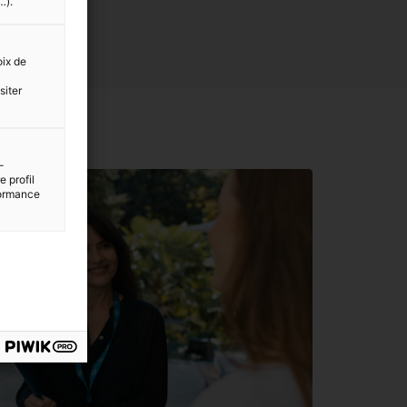
…).
oix de
siter
-
 profil
rformance