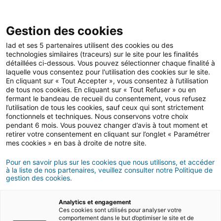
Open 
IAD Overseas
Gestion des cookies
Iad et ses 5 partenaires utilisent des cookies ou des
Conseils d'achat en France
>
Définir son projet
>
Choisir son emplacement
technologies similaires (traceurs) sur le site pour les finalités
détaillées ci-dessous. Vous pouvez sélectionner chaque finalité à
Où acheter en France ?
laquelle vous consentez pour l'utilisation des cookies sur le site.
En cliquant sur « Tout Accepter », vous consentez à l’utilisation
de tous nos cookies. En cliquant sur « Tout Refuser » ou en
8 MINUTES DE LECTURE
fermant le bandeau de recueil du consentement, vous refusez
l’utilisation de tous les cookies, sauf ceux qui sont strictement
fonctionnels et techniques. Nous conservons votre choix
pendant 6 mois. Vous pouvez changer d’avis à tout moment et
retirer votre consentement en cliquant sur l’onglet « Paramétrer
mes cookies » en bas à droite de notre site.
Pour en savoir plus sur les cookies que nous utilisons, et accéder
à la liste de nos partenaires, veuillez consulter notre Politique de
gestion des cookies.
Analytics et engagement
Ces cookies sont utilisés pour analyser votre
comportement dans le but d’optimiser le site et de