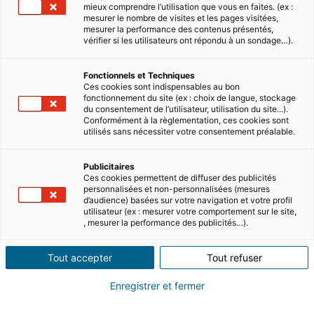
mieux comprendre l’utilisation que vous en faites. (ex :
mesurer le nombre de visites et les pages visitées,
mesurer la performance des contenus présentés,
vérifier si les utilisateurs ont répondu à un sondage…).
Fonctionnels et Techniques
Ces cookies sont indispensables au bon
Sommaire
fonctionnement du site (ex : choix de langue, stockage
du consentement de l’utilisateur, utilisation du site...).
Conformément à la règlementation, ces cookies sont
utilisés sans nécessiter votre consentement préalable.
Des rues animées de Paris aux
montagnes escarpées des Alpes,
Publicitaires
découvrez les meilleurs endroits pour
Ces cookies permettent de diffuser des publicités
acheter une propriété en France.
personnalisées et non-personnalisées (mesures
d’audience) basées sur votre navigation et votre profil
L’Hexagone est un pays qui a quelque
utilisateur (ex : mesurer votre comportement sur le site,
, mesurer la performance des publicités…).
chose à offrir à tous ceux qui envisagent
d’acheter une propriété dans cette
Tout accepter
Tout refuser
magnifique région d’Europe.
Enregistrer et fermer
La première étape, et peut-être la plus
importante, consiste à décider où acheter votre