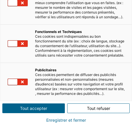
mieux comprendre l’utilisation que vous en faites. (ex :
mesurer le nombre de visites et les pages visitées,
mesurer la performance des contenus présentés,
vérifier si les utilisateurs ont répondu à un sondage…).
Fonctionnels et Techniques
Ces cookies sont indispensables au bon
fonctionnement du site (ex : choix de langue, stockage
du consentement de l’utilisateur, utilisation du site...).
Sommaire
Conformément à la règlementation, ces cookies sont
utilisés sans nécessiter votre consentement préalable.
S’installer à l’étranger est une expérience
Publicitaires
passionnante, marquée par la découverte
Ces cookies permettent de diffuser des publicités
personnalisées et non-personnalisées (mesures
de nouvelles personnes, de systèmes et
d’audience) basées sur votre navigation et votre profil
utilisateur (ex : mesurer votre comportement sur le site,
d’un environnement auxquels il faut se
, mesurer la performance des publicités…).
familiariser. Si vous déménagez en
famille, il est essentiel de se préparer en
Tout accepter
Tout refuser
se renseignant sur le système éducatif, les
soins de santé, etc. Le Mexique, pays
Enregistrer et fermer
magnifique et riche en opportunités pour