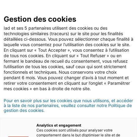
Open 
IAD Overseas
Gestion des cookies
Iad et ses 5 partenaires utilisent des cookies ou des
Conseils d'achat au Mexique
>
S'expatrier en famille
technologies similaires (traceurs) sur le site pour les finalités
détaillées ci-dessous. Vous pouvez sélectionner chaque finalité à
Comment s’installer en famille
laquelle vous consentez pour l'utilisation des cookies sur le site.
En cliquant sur « Tout Accepter », vous consentez à l’utilisation
au Mexique ?
de tous nos cookies. En cliquant sur « Tout Refuser » ou en
fermant le bandeau de recueil du consentement, vous refusez
l’utilisation de tous les cookies, sauf ceux qui sont strictement
7 MINUTES DE LECTURE
fonctionnels et techniques. Nous conservons votre choix
pendant 6 mois. Vous pouvez changer d’avis à tout moment et
retirer votre consentement en cliquant sur l’onglet « Paramétrer
mes cookies » en bas à droite de notre site.
Pour en savoir plus sur les cookies que nous utilisons, et accéder
à la liste de nos partenaires, veuillez consulter notre Politique de
gestion des cookies.
Analytics et engagement
Ces cookies sont utilisés pour analyser votre
comportement dans le but d’optimiser le site et de