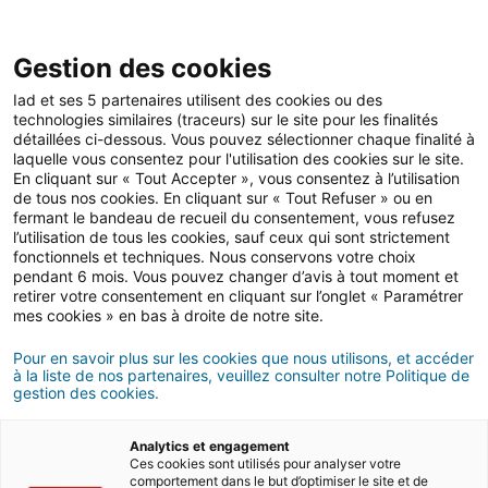
Open 
IAD Overseas
Gestion des cookies
Iad et ses 5 partenaires utilisent des cookies ou des
Conseils d'achat au Mexique
>
Les démarches
>
technologies similaires (traceurs) sur le site pour les finalités
Formalités administratives et fiscales
détaillées ci-dessous. Vous pouvez sélectionner chaque finalité à
laquelle vous consentez pour l'utilisation des cookies sur le site.
En cliquant sur « Tout Accepter », vous consentez à l’utilisation
FORMALITéS
de tous nos cookies. En cliquant sur « Tout Refuser » ou en
fermant le bandeau de recueil du consentement, vous refusez
ADMINISTRATIVES ET FISCALES
au Mexique
l’utilisation de tous les cookies, sauf ceux qui sont strictement
fonctionnels et techniques. Nous conservons votre choix
pendant 6 mois. Vous pouvez changer d’avis à tout moment et
retirer votre consentement en cliquant sur l’onglet « Paramétrer
mes cookies » en bas à droite de notre site.
Pour en savoir plus sur les cookies que nous utilisons, et accéder
à la liste de nos partenaires, veuillez consulter notre Politique de
gestion des cookies.
Analytics et engagement
Ces cookies sont utilisés pour analyser votre
comportement dans le but d’optimiser le site et de