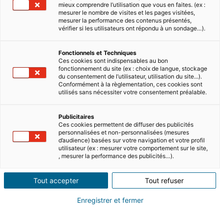
mieux comprendre l’utilisation que vous en faites. (ex :
mesurer le nombre de visites et les pages visitées,
mesurer la performance des contenus présentés,
6 MINUTES DE LECTURE
vérifier si les utilisateurs ont répondu à un sondage…).
Visas pour vivre au Mexique
Fonctionnels et Techniques
Ces cookies sont indispensables au bon
Le Mexique est un pays fascinant qui offre de
fonctionnement du site (ex : choix de langue, stockage
nombreuses opportunités aux nouveaux
du consentement de l’utilisateur, utilisation du site...).
résidents. Les étrangers peuvent tout à fait
Conformément à la règlementation, ces cookies sont
utilisés sans nécessiter votre consentement préalable.
acheter un bien immobilier a…
Lire
Publicitaires
Ces cookies permettent de diffuser des publicités
personnalisées et non-personnalisées (mesures
d’audience) basées sur votre navigation et votre profil
utilisateur (ex : mesurer votre comportement sur le site,
, mesurer la performance des publicités…).
Tout accepter
Tout refuser
Enregistrer et fermer
6 MINUTES DE LECTURE