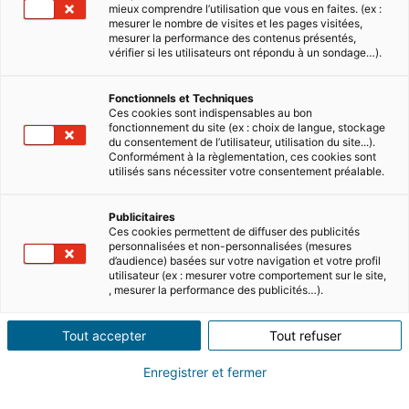
mieux comprendre l’utilisation que vous en faites. (ex :
mesurer le nombre de visites et les pages visitées,
mesurer la performance des contenus présentés,
vérifier si les utilisateurs ont répondu à un sondage…).
Sommaire
Fonctionnels et Techniques
Ces cookies sont indispensables au bon
fonctionnement du site (ex : choix de langue, stockage
du consentement de l’utilisateur, utilisation du site...).
iad
Overseas et Pretto, expert du crédit
Conformément à la règlementation, ces cookies sont
immobilier, travaillent main dans la main pour
utilisés sans nécessiter votre consentement préalable.
permettre aux personnes non résidentes
intéressées par un bien en France de trouver le
Publicitaires
prêt idéal pour financer votre projet immobilier.
Ces cookies permettent de diffuser des publicités
personnalisées et non-personnalisées (mesures
d’audience) basées sur votre navigation et votre profil
Simplifier la recherche de
utilisateur (ex : mesurer votre comportement sur le site,
, mesurer la performance des publicités…).
financement des clients iad Overseas
Trouver un financement bancaire pour un
Tout accepter
Tout refuser
projet immobilier est souvent synonyme de
Enregistrer et fermer
stress, d’autant plus lorsque l’on est non-
résident et que l’on ne connaît pas toutes les