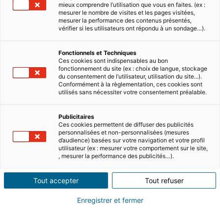
mieux comprendre l’utilisation que vous en faites. (ex :
mesurer le nombre de visites et les pages visitées,
mesurer la performance des contenus présentés,
vérifier si les utilisateurs ont répondu à un sondage…).
5 MIN READ
Fonctionnels et Techniques
Property taxation in Cyprus
Ces cookies sont indispensables au bon
fonctionnement du site (ex : choix de langue, stockage
du consentement de l’utilisateur, utilisation du site...).
Conformément à la règlementation, ces cookies sont
The beautiful island of Cyprus, with its culture,
utilisés sans nécessiter votre consentement préalable.
outdoor activities and wonderful climate is a
popular choice for many expatriates wishing to
enhance their lif…
Publicitaires
Read
Ces cookies permettent de diffuser des publicités
personnalisées et non-personnalisées (mesures
d’audience) basées sur votre navigation et votre profil
utilisateur (ex : mesurer votre comportement sur le site,
, mesurer la performance des publicités…).
Tout accepter
Tout refuser
Enregistrer et fermer