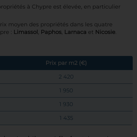
opriétés à Chypre est élevée, en particulier
rix moyen des propriétés dans les quatre
pre :
Limassol
,
Paphos
,
Larnaca
et
Nicosie
.
Prix par m2 (€)
2 420
1 950
1 930
1 435