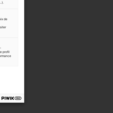
…).
oix de
siter
-
 profil
rformance