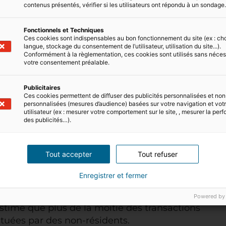
ffre de nombreux avantages.
contenus présentés, vérifier si les utilisateurs ont répondu à un sondage
Fonctionnels et Techniques
Ces cookies sont indispensables au bon fonctionnement du site (ex : ch
langue, stockage du consentement de l’utilisateur, utilisation du site...).
Conformément à la règlementation, ces cookies sont utilisés sans néces
ivisés dans le monde. Elle est séparée en la
votre consentement préalable.
ublique turque de Chypre (dans les régions
sez à
acheter une propriété à Chypre
, assurez-
Publicitaires
Ces cookies permettent de diffuser des publicités personnalisées et non
iques du sud et du nord séparément. Le
personnalisées (mesures d’audience) basées sur votre navigation et votre
gion est assez différent, avec le sud de
utilisateur (ex : mesurer votre comportement sur le site, , mesurer la pe
des publicités…).
ord.
Tout accepter
Tout refuser
Chypre
Enregistrer et fermer
aît une croissance régulière depuis dix ans, et
ord en 2023.
De plus en plus d’étrangers achètent
Powered by
t estimé que plus de la moitié des transactions
tuées par des non-résidents.