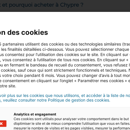
t pourquoi acheter à Chypre ?
on des cookies
5 partenaires utilisent des cookies ou des technologies similaires (tra
dables
r les finalités détaillées ci-dessous. Vous pouvez sélectionner chaque f
us consentez pour l'utilisation des cookies sur le site. En cliquant sur
t en hausse, les prix des propriétés à Chypre
 vous consentez à l’utilisation de tous nos cookies. En cliquant sur «
u en fermant le bandeau de recueil du consentement, vous refusez l’u
bles que dans d’autres pays européens. Les
 cookies, sauf ceux qui sont strictement fonctionnels et techniques.
plus populaires, tant pour les étrangers que
 votre choix pendant 6 mois. Vous pouvez changer d’avis à tout mo
tre consentement en cliquant sur l’onglet « Paramétrer mes cookies » 
t moyen de 235 000 €.
otre site.
oir plus sur les cookies que nous utilisons, et accéder à la liste de n
, veuillez consulter notre Politique de gestion des cookies.
nstaller définitivement à Chypre
, le pays propose
Analytics et engagement
cessible, nécessitant un investissement de 300
Ces cookies sont utilisés pour analyser votre comportement dans le but
ou commercial. Ce programme coûte bien moins
d’optimiser le site et de mieux comprendre l’utilisation que vous en faites.
mesurer le nombre de visites et les pages visitées, mesurer la performa