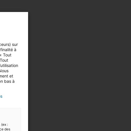
ceurs) sur
inalité à
 « Tout
 Tout
tilisation
 Nous
ment et
en bas à
os
 (ex :
nce des