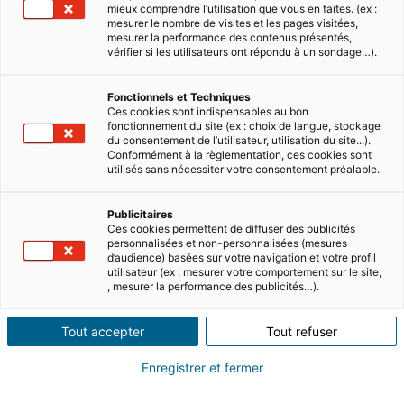
mieux comprendre l’utilisation que vous en faites. (ex :
mesurer le nombre de visites et les pages visitées,
mesurer la performance des contenus présentés,
vérifier si les utilisateurs ont répondu à un sondage…).
Fonctionnels et Techniques
Ces cookies sont indispensables au bon
Sommaire
fonctionnement du site (ex : choix de langue, stockage
du consentement de l’utilisateur, utilisation du site...).
Conformément à la règlementation, ces cookies sont
utilisés sans nécessiter votre consentement préalable.
Environ un million de Français ont déjà
fait le choix de vivre leur retraite dans un
Publicitaires
pays étranger, pour y bénéficier d’un
Ces cookies permettent de diffuser des publicités
personnalisées et non-personnalisées (mesures
meilleur niveau de vie ou tout
d’audience) basées sur votre navigation et votre profil
simplement d’un climat agréable.
utilisateur (ex : mesurer votre comportement sur le site,
, mesurer la performance des publicités…).
Pourquoi pas vous ? Peut-on toucher sa
retraite en vivant à l’étranger ? Voici
Tout accepter
Tout refuser
l’essentiel à retenir pour organiser
sereinement votre nouvelle vie hors des
Enregistrer et fermer
frontières de l’Hexagone !