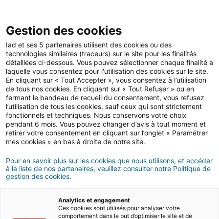
Open 
IAD Overseas
Gestion des cookies
Iad et ses 5 partenaires utilisent des cookies ou des
Conseils d'achat à l'étranger
>
Prendre sa retraite
technologies similaires (traceurs) sur le site pour les finalités
détaillées ci-dessous. Vous pouvez sélectionner chaque finalité à
Prendre sa retraite à l’étranger
laquelle vous consentez pour l'utilisation des cookies sur le site.
En cliquant sur « Tout Accepter », vous consentez à l’utilisation
de tous nos cookies. En cliquant sur « Tout Refuser » ou en
7 MINUTES DE LECTURE
fermant le bandeau de recueil du consentement, vous refusez
l’utilisation de tous les cookies, sauf ceux qui sont strictement
fonctionnels et techniques. Nous conservons votre choix
pendant 6 mois. Vous pouvez changer d’avis à tout moment et
retirer votre consentement en cliquant sur l’onglet « Paramétrer
mes cookies » en bas à droite de notre site.
Pour en savoir plus sur les cookies que nous utilisons, et accéder
à la liste de nos partenaires, veuillez consulter notre Politique de
gestion des cookies.
Analytics et engagement
Ces cookies sont utilisés pour analyser votre
comportement dans le but d’optimiser le site et de