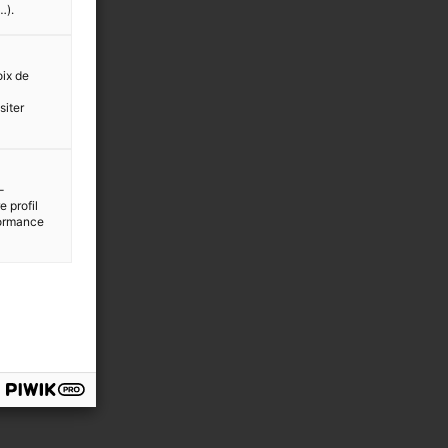
…).
oix de
siter
-
 profil
rformance