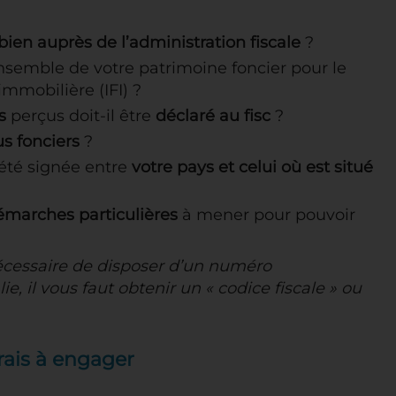
 bien auprès de l’administration fiscale
?
’ensemble de votre patrimoine foncier pour le
immobilière (IFI) ?
s
perçus doit-il être
déclaré au fisc
?
us fonciers
?
 été signée entre
votre pays et celui où est situé
démarches particulières
à mener pour pouvoir
nécessaire de disposer d’un numéro
alie, il vous faut obtenir un « codice fiscale » ou
frais à engager