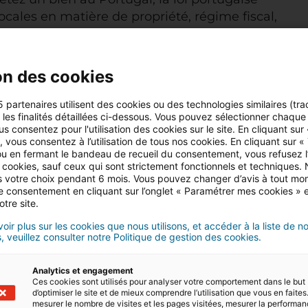
locales en matière de propriété, régime fiscal,
 les conséquences sur votre projet peuvent être
on des cookies
de décès ?
5 partenaires utilisent des cookies ou des technologies similaires (tra
n immobilier ne s’applique plus.
Depuis le 17 août
r les finalités détaillées ci-dessous. Vous pouvez sélectionner chaque f
us consentez pour l'utilisation des cookies sur le site. En cliquant sur
nt européen du 4 juillet 2012), la loi du pays
 vous consentez à l’utilisation de tous nos cookies. En cliquant sur «
t
. Si un Français acquiert une maison
u en fermant le bandeau de recueil du consentement, vous refusez l’u
ions de la succession (personnes à hériter,
 cookies, sauf ceux qui sont strictement fonctionnels et techniques.
 votre choix pendant 6 mois. Vous pouvez changer d’avis à tout mo
ables seront celles fixées par la loi française.
tre consentement en cliquant sur l’onglet « Paramétrer mes cookies » 
otre site.
oir plus sur les cookies que nous utilisons, et accéder à la liste de n
préparer au mieux une succession ?
, veuillez consulter notre Politique de gestion des cookies.
u moment de la succession, nous vous
Analytics et engagement
’un notaire ou d’un avocat, selon le pays
Ces cookies sont utilisés pour analyser votre comportement dans le but
d’optimiser le site et de mieux comprendre l’utilisation que vous en faites.
 renseigner sur l’existence ou non de régime
mesurer le nombre de visites et les pages visitées, mesurer la performa