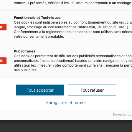
n, communauté universelle) dans le pays
contenus présentés, vérifier si les utilisateurs ont répondu à un sondage
s époux ne peuvent pas choisir le régime
Fonctionnels et Techniques
Ces cookies sont indispensables au bon fonctionnement du site (ex : ch
e biens. Si vous souhaitez acheter un bien
langue, stockage du consentement de l’utilisateur, utilisation du site...).
ion s’appliquera.
Autrement dit, vous
Conformément à la règlementation, ces cookies sont utilisés sans néces
votre consentement préalable.
ités de règlement de la succession.
Publicitaires
Ces cookies permettent de diffuser des publicités personnalisées et non
 les plus-values ?
personnalisées (mesures d’audience) basées sur votre navigation et votre
utilisateur (ex : mesurer votre comportement sur le site, , mesurer la pe
 conventions fiscales internationales prévoient
des publicités…).
 dans le pays où est situé le bien
. Le taux varie
à 20 % en Italie4.
Tout accepter
Tout refuser
ro), la libre circulation des personnes, des
achat d’un bien immobilier hors des frontières
Enregistrer et fermer
pe sont sûrs politiquement et économiquement, ce
Powered by
s pays du globe5.