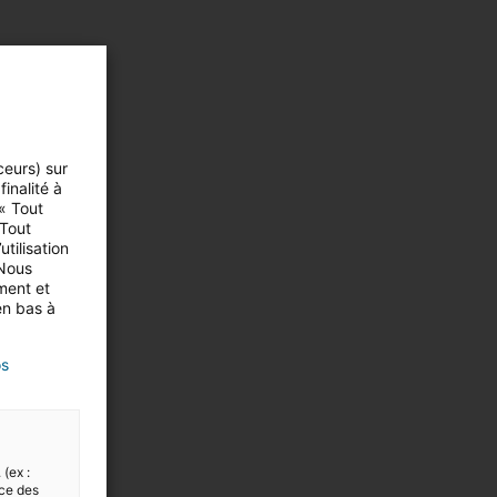
ceurs) sur
inalité à
 « Tout
 Tout
tilisation
 Nous
ment et
en bas à
os
 (ex :
nce des