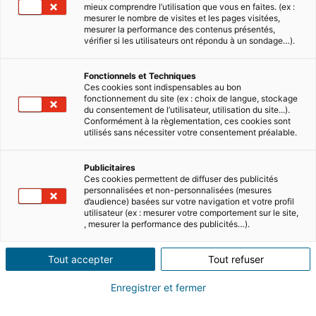
mieux comprendre l’utilisation que vous en faites. (ex :
mesurer le nombre de visites et les pages visitées,
mesurer la performance des contenus présentés,
vérifier si les utilisateurs ont répondu à un sondage…).
Fonctionnels et Techniques
Ces cookies sont indispensables au bon
fonctionnement du site (ex : choix de langue, stockage
du consentement de l’utilisateur, utilisation du site...).
Conformément à la règlementation, ces cookies sont
utilisés sans nécessiter votre consentement préalable.
Sommaire
Publicitaires
Ces cookies permettent de diffuser des publicités
Une installation réussie, c’est une bonne
personnalisées et non-personnalisées (mesures
intégration. La France est une terre
d’audience) basées sur votre navigation et votre profil
utilisateur (ex : mesurer votre comportement sur le site,
cosmopolite où de nombreux étrangers
, mesurer la performance des publicités…).
sont déjà venus séjourner. Ainsi, des
communautés sont déjà bien intégrées
Tout accepter
Tout refuser
dans certaines régions. Par exemple, les
Enregistrer et fermer
Anglais
adorent s’installer en
région PACA
et en
Provence
(leur luxe, c’est le soleil).