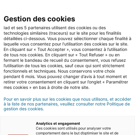
Open 
IAD Overseas
Gestion des cookies
Iad et ses 5 partenaires utilisent des cookies ou des
Conseils d'achat en France
>
S'installer
>
Déménagement
technologies similaires (traceurs) sur le site pour les finalités
détaillées ci-dessous. Vous pouvez sélectionner chaque finalité à
Déménager en France :
laquelle vous consentez pour l'utilisation des cookies sur le site.
En cliquant sur « Tout Accepter », vous consentez à l’utilisation
conseils pour réussir son
de tous nos cookies. En cliquant sur « Tout Refuser » ou en
fermant le bandeau de recueil du consentement, vous refusez
intégration
l’utilisation de tous les cookies, sauf ceux qui sont strictement
fonctionnels et techniques. Nous conservons votre choix
8 MINUTES DE LECTURE
pendant 6 mois. Vous pouvez changer d’avis à tout moment et
retirer votre consentement en cliquant sur l’onglet « Paramétrer
mes cookies » en bas à droite de notre site.
Pour en savoir plus sur les cookies que nous utilisons, et accéder
à la liste de nos partenaires, veuillez consulter notre Politique de
gestion des cookies.
Analytics et engagement
Ces cookies sont utilisés pour analyser votre
comportement dans le but d’optimiser le site et de