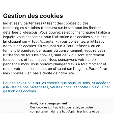
Open 
IAD Overseas
Gestion des cookies
Iad et ses 5 partenaires utilisent des cookies ou des
Conseils d'achat en Italie
>
S'expatrier en famille
technologies similaires (traceurs) sur le site pour les finalités
détaillées ci-dessous. Vous pouvez sélectionner chaque finalité à
Vivre de ses passions en Italie
laquelle vous consentez pour l'utilisation des cookies sur le site.
En cliquant sur « Tout Accepter », vous consentez à l’utilisation
de tous nos cookies. En cliquant sur « Tout Refuser » ou en
8 MINUTES DE LECTURE
fermant le bandeau de recueil du consentement, vous refusez
l’utilisation de tous les cookies, sauf ceux qui sont strictement
fonctionnels et techniques. Nous conservons votre choix
pendant 6 mois. Vous pouvez changer d’avis à tout moment et
retirer votre consentement en cliquant sur l’onglet « Paramétrer
mes cookies » en bas à droite de notre site.
Pour en savoir plus sur les cookies que nous utilisons, et accéder
à la liste de nos partenaires, veuillez consulter notre Politique de
gestion des cookies.
Analytics et engagement
Ces cookies sont utilisés pour analyser votre
comportement dans le but d’optimiser le site et de