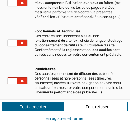
mieux comprendre l’utilisation que vous en faites. (ex :
mesurer le nombre de visites et les pages visitées,
mesurer la performance des contenus présentés,
vérifier si les utilisateurs ont répondu à un sondage…).
Fonctionnels et Techniques
Ces cookies sont indispensables au bon
Sommaire
fonctionnement du site (ex : choix de langue, stockage
du consentement de l’utilisateur, utilisation du site...).
Conformément à la règlementation, ces cookies sont
utilisés sans nécessiter votre consentement préalable.
L’Italie est le pays de toutes les passions.
Des passions que l’on ne peut assouvir
Publicitaires
quasiment nulle part ailleurs dans le
Ces cookies permettent de diffuser des publicités
personnalisées et non-personnalisées (mesures
monde. Alors ne cherchez plus où vous
d’audience) basées sur votre navigation et votre profil
installer, car si vous cumulez une passion
utilisateur (ex : mesurer votre comportement sur le site,
, mesurer la performance des publicités…).
italienne avec votre travail, certaines villes
semblent désignées d’office. La vie est un
Tout accepter
Tout refuser
art en Italie.
Enregistrer et fermer
Venise : passion art du verre ou
costumes d'époque