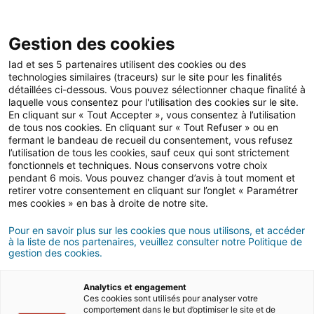
Open 
IAD Overseas
Gestion des cookies
Iad et ses 5 partenaires utilisent des cookies ou des
technologies similaires (traceurs) sur le site pour les finalités
Nos conseillers
>
Témoignages de conseillers
détaillées ci-dessous. Vous pouvez sélectionner chaque finalité à
laquelle vous consentez pour l'utilisation des cookies sur le site.
TÉMOIGNAGES
En cliquant sur « Tout Accepter », vous consentez à l’utilisation
de conseillers
de tous nos cookies. En cliquant sur « Tout Refuser » ou en
fermant le bandeau de recueil du consentement, vous refusez
l’utilisation de tous les cookies, sauf ceux qui sont strictement
fonctionnels et techniques. Nous conservons votre choix
Nos conseillers* iad Overseas locaux partagent leur
pendant 6 mois. Vous pouvez changer d’avis à tout moment et
témoignage sur l'aide apportée aux acquéreurs
retirer votre consentement en cliquant sur l’onglet « Paramétrer
étrangers dans la recherche de la maison de leurs
mes cookies » en bas à droite de notre site.
rêves.
Pour en savoir plus sur les cookies que nous utilisons, et accéder
à la liste de nos partenaires, veuillez consulter notre Politique de
Espagne
France
gestion des cookies.
Analytics et engagement
Portugal
Italie
Ces cookies sont utilisés pour analyser votre
comportement dans le but d’optimiser le site et de