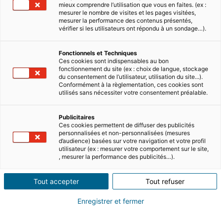
mieux comprendre l’utilisation que vous en faites. (ex :
mesurer le nombre de visites et les pages visitées,
mesurer la performance des contenus présentés,
vérifier si les utilisateurs ont répondu à un sondage…).
Fonctionnels et Techniques
Ces cookies sont indispensables au bon
fonctionnement du site (ex : choix de langue, stockage
du consentement de l’utilisateur, utilisation du site...).
Conformément à la règlementation, ces cookies sont
utilisés sans nécessiter votre consentement préalable.
Publicitaires
3 MINUTES DE LECTURE
Ces cookies permettent de diffuser des publicités
Témoignage de conseiller – Elodie Nathalie
personnalisées et non-personnalisées (mesures
d’audience) basées sur votre navigation et votre profil
Brabant
utilisateur (ex : mesurer votre comportement sur le site,
, mesurer la performance des publicités…).
Pouvez-vous vous présenter ? Je suis Elodie
Nathalie Brabant, j’ai 46 ans et je suis mère de 3
enfants. Je vis et travaille en Espagne, sur la
Tout accepter
Tout refuser
côte nord de Barcelone depuis 19 ans. Je
travaille au sein du…
Lire
Enregistrer et fermer