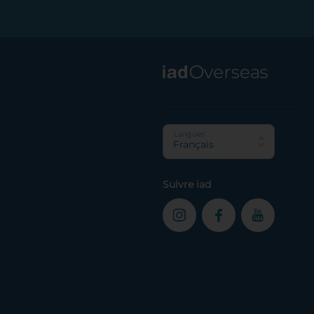
Footer
Langues
Français
Suivre iad