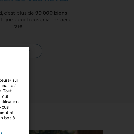
d
, c'est plus de
90 000 biens
ligne pour trouver votre perle
rare
Rechercher
ceurs) sur
inalité à
 « Tout
 Tout
tilisation
 Nous
ment et
en bas à
os