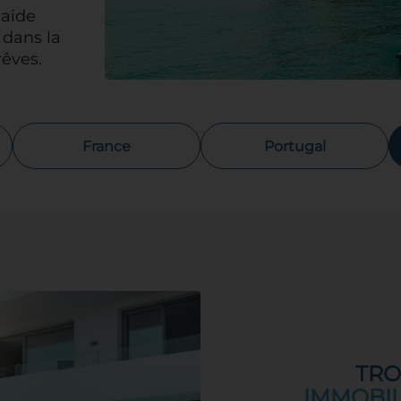
'aide
 dans la
rêves.
France
Portugal
TRO
IMMOBIL