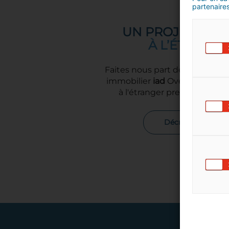
partenaires
UN PROJET IMMO
À L’ÉTRANGE
Faites nous part de votre proje
immobilier
iad
Overseas spécia
à l'étranger prendra contac
Décrire mon proje