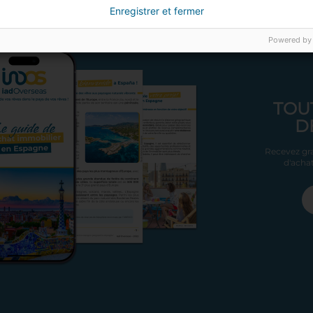
Enregistrer et fermer
Powered by
TOU
D
Recevez gra
d'achat