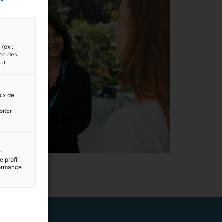
 (ex :
nce des
…).
oix de
siter
-
 profil
rformance