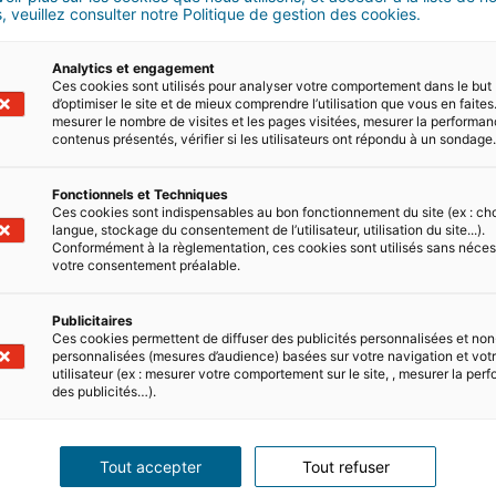
, veuillez consulter notre Politique de gestion des cookies.
BILIER
Analytics et engagement
Ces cookies sont utilisés pour analyser votre comportement dans le but
R ?
d’optimiser le site et de mieux comprendre l’utilisation que vous en faites.
mesurer le nombre de visites et les pages visitées, mesurer la performa
contenus présentés, vérifier si les utilisateurs ont répondu à un sondage
t, un conseiller*
liste de l'achat
Fonctionnels et Techniques
t avec vous !
Ces cookies sont indispensables au bon fonctionnement du site (ex : ch
langue, stockage du consentement de l’utilisateur, utilisation du site...).
Conformément à la règlementation, ces cookies sont utilisés sans néces
t
votre consentement préalable.
Publicitaires
Ces cookies permettent de diffuser des publicités personnalisées et non
personnalisées (mesures d’audience) basées sur votre navigation et votre
utilisateur (ex : mesurer votre comportement sur le site, , mesurer la pe
des publicités…).
Tout accepter
Tout refuser