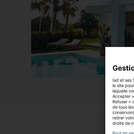
Gesti
Iad et ses 
le site pou
laquelle vo
Accepter »,
Refuser » o
de tous les
conservons
retirer vo
droite de n
Pour en sav