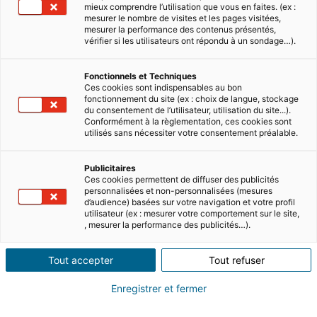
mieux comprendre l’utilisation que vous en faites. (ex :
mesurer le nombre de visites et les pages visitées,
mesurer la performance des contenus présentés,
vérifier si les utilisateurs ont répondu à un sondage…).
Fonctionnels et Techniques
Ces cookies sont indispensables au bon
fonctionnement du site (ex : choix de langue, stockage
5 MIN READ
du consentement de l’utilisateur, utilisation du site...).
How much does it cost to buy a property in
Conformément à la règlementation, ces cookies sont
Italy?
utilisés sans nécessiter votre consentement préalable.
If you're planning to move to or invest in a
Publicitaires
property in Italy, it's important to understand
Ces cookies permettent de diffuser des publicités
the costs involved. From the property purchase
personnalisées et non-personnalisées (mesures
price to taxes and u…
d’audience) basées sur votre navigation et votre profil
Read
utilisateur (ex : mesurer votre comportement sur le site,
, mesurer la performance des publicités…).
Tout accepter
Tout refuser
Enregistrer et fermer