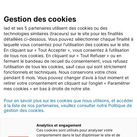
Open 
IAD Overseas
Gestion des cookies
Iad et ses 5 partenaires utilisent des cookies ou des
Buying advice in Italy
>
All the important steps
technologies similaires (traceurs) sur le site pour les finalités
détaillées ci-dessous. Vous pouvez sélectionner chaque finalité à
laquelle vous consentez pour l'utilisation des cookies sur le site.
All the important steps
En cliquant sur « Tout Accepter », vous consentez à l’utilisation
in Italy
de tous nos cookies. En cliquant sur « Tout Refuser » ou en
fermant le bandeau de recueil du consentement, vous refusez
l’utilisation de tous les cookies, sauf ceux qui sont strictement
fonctionnels et techniques. Nous conservons votre choix
Are you planning to buy a property in Italy? Find our
pendant 6 mois. Vous pouvez changer d’avis à tout moment et
articles on the administrative and fiscal procedures to
retirer votre consentement en cliquant sur l’onglet « Paramétrer
buy your property serenely.
mes cookies » en bas à droite de notre site.
Pour en savoir plus sur les cookies que nous utilisons, et accéder
à la liste de nos partenaires, veuillez consulter notre Politique de
Category
gestion des cookies.
Analytics et engagement
Ces cookies sont utilisés pour analyser votre
comportement dans le but d’optimiser le site et de