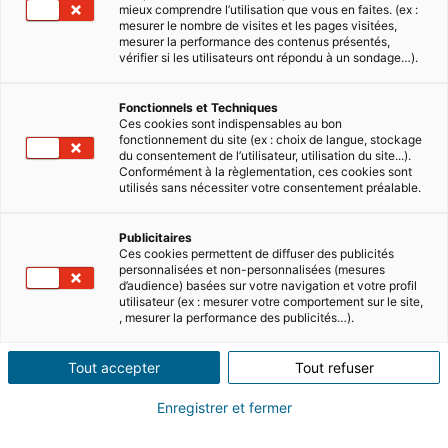
mieux comprendre l’utilisation que vous en faites. (ex :
mesurer le nombre de visites et les pages visitées,
mesurer la performance des contenus présentés,
vérifier si les utilisateurs ont répondu à un sondage…).
5 MINUTES DE LECTURE
Fonctionnels et Techniques
Quel revenu ou salaire faut-il pour vivre en
Ces cookies sont indispensables au bon
Grèce ?
fonctionnement du site (ex : choix de langue, stockage
du consentement de l’utilisateur, utilisation du site...).
Conformément à la règlementation, ces cookies sont
Si vous envisagez de vous installer en Grèce, il
utilisés sans nécessiter votre consentement préalable.
est essentiel de bien comprendre le coût de la
vie et les prix de l’immobilier afin de prévoir un
budg…
Publicitaires
Lire
Ces cookies permettent de diffuser des publicités
personnalisées et non-personnalisées (mesures
d’audience) basées sur votre navigation et votre profil
utilisateur (ex : mesurer votre comportement sur le site,
, mesurer la performance des publicités…).
Tout accepter
Tout refuser
Enregistrer et fermer