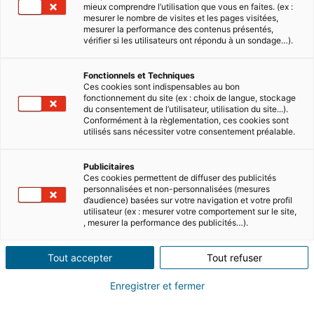
mieux comprendre l’utilisation que vous en faites. (ex :
mesurer le nombre de visites et les pages visitées,
mesurer la performance des contenus présentés,
vérifier si les utilisateurs ont répondu à un sondage…).
Fonctionnels et Techniques
Ces cookies sont indispensables au bon
fonctionnement du site (ex : choix de langue, stockage
du consentement de l’utilisateur, utilisation du site...).
Sommaire
Conformément à la règlementation, ces cookies sont
utilisés sans nécessiter votre consentement préalable.
Si vous souhaitez maximiser vos
Publicitaires
rendements, vous installer définitivement
Ces cookies permettent de diffuser des publicités
personnalisées et non-personnalisées (mesures
ou posséder une résidence de vacances
d’audience) basées sur votre navigation et votre profil
utilisateur (ex : mesurer votre comportement sur le site,
dans un pays ensoleillé, l’achat d’un bien
, mesurer la performance des publicités…).
immobilier en Grèce est un excellent
choix. Cependant, cela peut également
Tout accepter
Tout refuser
être un processus complexe et
chronophage. C’est pourquoi nous avons
Enregistrer et fermer
créé un guide étape par étape pour vous