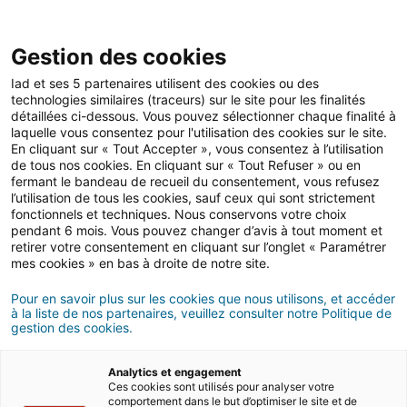
Open 
IAD Overseas
Gestion des cookies
Iad et ses 5 partenaires utilisent des cookies ou des
Conseils d'achat en Grèce
>
Les démarches
>
Offre d'achat et signature
technologies similaires (traceurs) sur le site pour les finalités
détaillées ci-dessous. Vous pouvez sélectionner chaque finalité à
Les étapes d’un achat
laquelle vous consentez pour l'utilisation des cookies sur le site.
En cliquant sur « Tout Accepter », vous consentez à l’utilisation
immobilier en Grèce
de tous nos cookies. En cliquant sur « Tout Refuser » ou en
fermant le bandeau de recueil du consentement, vous refusez
l’utilisation de tous les cookies, sauf ceux qui sont strictement
5 MINUTES DE LECTURE
fonctionnels et techniques. Nous conservons votre choix
pendant 6 mois. Vous pouvez changer d’avis à tout moment et
retirer votre consentement en cliquant sur l’onglet « Paramétrer
mes cookies » en bas à droite de notre site.
Pour en savoir plus sur les cookies que nous utilisons, et accéder
à la liste de nos partenaires, veuillez consulter notre Politique de
gestion des cookies.
Analytics et engagement
Ces cookies sont utilisés pour analyser votre
comportement dans le but d’optimiser le site et de