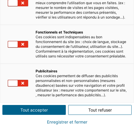
mieux comprendre l’utilisation que vous en faites. (ex :
mesurer le nombre de visites et les pages visitées,
mesurer la performance des contenus présentés,
vérifier si les utilisateurs ont répondu à un sondage…).
Fonctionnels et Techniques
Ces cookies sont indispensables au bon
fonctionnement du site (ex : choix de langue, stockage
du consentement de l’utilisateur, utilisation du site...).
Summary
Conformément à la règlementation, ces cookies sont
utilisés sans nécessiter votre consentement préalable.
Retiring in Brittany is a great option if
Publicitaires
you’re looking for a change of scenery but
Ces cookies permettent de diffuser des publicités
personnalisées et non-personnalisées (mesures
still want to be close enough to the UK for
d’audience) basées sur votre navigation et votre profil
utilisateur (ex : mesurer votre comportement sur le site,
regular visits. It’s a gorgeous part of
, mesurer la performance des publicités…).
France, popular with retirees and expats
of all ages. In this quick read, we look at
Tout accepter
Tout refuser
some of the best places to retire in
Brittany.
Enregistrer et fermer