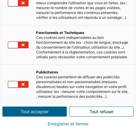
mieux comprendre l’utilisation que vous en faites. (ex :
mesurer le nombre de visites et les pages visitées,
mesurer la performance des contenus présentés,
vérifier si les utilisateurs ont répondu à un sondage…).
Fonctionnels et Techniques
Ces cookies sont indispensables au bon
fonctionnement du site (ex : choix de langue, stockage
5 MIN READ
du consentement de l’utilisateur, utilisation du site...).
What income/salary do you need to live in
Conformément à la règlementation, ces cookies sont
Dubai?
utilisés sans nécessiter votre consentement préalable.
Dubai continues to attract new residents and
Publicitaires
visitors around the world with its dynamic
Ces cookies permettent de diffuser des publicités
economy, modern infrastructure and
personnalisées et non-personnalisées (mesures
cosmopolitan lifestyle. But what are …
d’audience) basées sur votre navigation et votre profil
Read
utilisateur (ex : mesurer votre comportement sur le site,
, mesurer la performance des publicités…).
Tout accepter
Tout refuser
Enregistrer et fermer