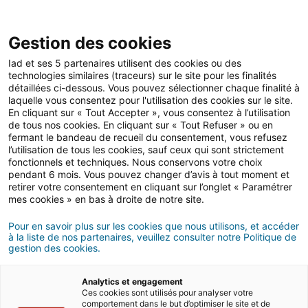
Open 
IAD Overseas
Gestion des cookies
Iad et ses 5 partenaires utilisent des cookies ou des
Buying advices in Dubai
>
Settling in
technologies similaires (traceurs) sur le site pour les finalités
détaillées ci-dessous. Vous pouvez sélectionner chaque finalité à
laquelle vous consentez pour l'utilisation des cookies sur le site.
Settling in
En cliquant sur « Tout Accepter », vous consentez à l’utilisation
in Dubai
de tous nos cookies. En cliquant sur « Tout Refuser » ou en
fermant le bandeau de recueil du consentement, vous refusez
l’utilisation de tous les cookies, sauf ceux qui sont strictement
fonctionnels et techniques. Nous conservons votre choix
To anticipate your arrival in Dubai, discover all aspects
pendant 6 mois. Vous pouvez changer d’avis à tout moment et
of Dubai culture! Religion, gatronomy, languages,
retirer votre consentement en cliquant sur l’onglet « Paramétrer
lifestyle... Follow the guide!
mes cookies » en bas à droite de notre site.
Pour en savoir plus sur les cookies que nous utilisons, et accéder
à la liste de nos partenaires, veuillez consulter notre Politique de
Category
gestion des cookies.
Analytics et engagement
Ces cookies sont utilisés pour analyser votre
comportement dans le but d’optimiser le site et de