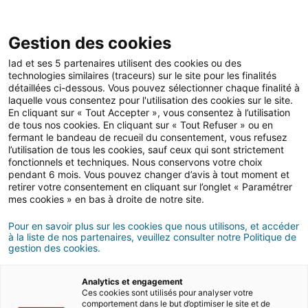
Open 
IAD Overseas
Gestion des cookies
Iad et ses 5 partenaires utilisent des cookies ou des
Buying advices in Dubai
>
Settling in
>
Moving in
technologies similaires (traceurs) sur le site pour les finalités
détaillées ci-dessous. Vous pouvez sélectionner chaque finalité à
How to set up a family in
laquelle vous consentez pour l'utilisation des cookies sur le site.
En cliquant sur « Tout Accepter », vous consentez à l’utilisation
Dubai?
de tous nos cookies. En cliquant sur « Tout Refuser » ou en
fermant le bandeau de recueil du consentement, vous refusez
l’utilisation de tous les cookies, sauf ceux qui sont strictement
5 MIN READ
fonctionnels et techniques. Nous conservons votre choix
pendant 6 mois. Vous pouvez changer d’avis à tout moment et
retirer votre consentement en cliquant sur l’onglet « Paramétrer
mes cookies » en bas à droite de notre site.
Pour en savoir plus sur les cookies que nous utilisons, et accéder
à la liste de nos partenaires, veuillez consulter notre Politique de
gestion des cookies.
Analytics et engagement
Ces cookies sont utilisés pour analyser votre
comportement dans le but d’optimiser le site et de