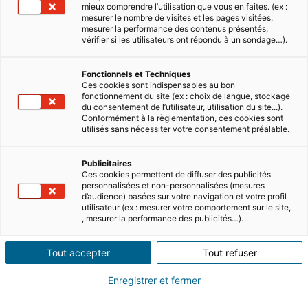
mieux comprendre l’utilisation que vous en faites. (ex :
mesurer le nombre de visites et les pages visitées,
mesurer la performance des contenus présentés,
vérifier si les utilisateurs ont répondu à un sondage…).
Fonctionnels et Techniques
Ces cookies sont indispensables au bon
fonctionnement du site (ex : choix de langue, stockage
du consentement de l’utilisateur, utilisation du site...).
Summary
Conformément à la règlementation, ces cookies sont
utilisés sans nécessiter votre consentement préalable.
Dubai is an appealing destination for
Publicitaires
families who want to settle further afield
Ces cookies permettent de diffuser des publicités
personnalisées et non-personnalisées (mesures
than Europe. With its warm climate, low
d’audience) basées sur votre navigation et votre profil
utilisateur (ex : mesurer votre comportement sur le site,
taxes and excellent quality of life, Dubai is
, mesurer la performance des publicités…).
a popular choice to raise a family.
Tout accepter
Tout refuser
Why move to Dubai with your family?
Enregistrer et fermer
The total expatriate population of Dubai is 9.06
million with Europeans representing 22.72% of