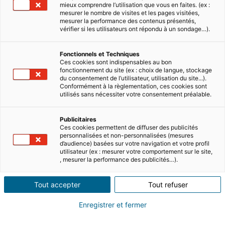
mieux comprendre l’utilisation que vous en faites. (ex :
mesurer le nombre de visites et les pages visitées,
mesurer la performance des contenus présentés,
vérifier si les utilisateurs ont répondu à un sondage…).
Fonctionnels et Techniques
Ces cookies sont indispensables au bon
fonctionnement du site (ex : choix de langue, stockage
du consentement de l’utilisateur, utilisation du site...).
Summary
Conformément à la règlementation, ces cookies sont
utilisés sans nécessiter votre consentement préalable.
If you’re considering buying property in
Publicitaires
Dubai or relocating to the UAE, you’ll need
Ces cookies permettent de diffuser des publicités
to know all about the required visas to live
personnalisées et non-personnalisées (mesures
d’audience) basées sur votre navigation et votre profil
in Dubai. This guide explains what the
utilisateur (ex : mesurer votre comportement sur le site,
Dubai visa requirements are and how to
, mesurer la performance des publicités…).
apply for a visa for Dubai.
Tout accepter
Tout refuser
Who needs a visa for Dubai?
Enregistrer et fermer
Do you need a visa for Dubai? It depends on
your country of residence, the purpose of your