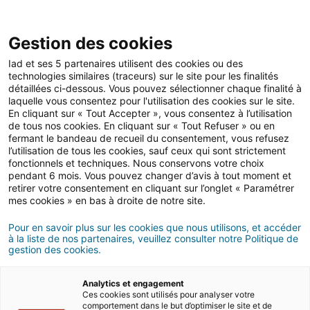
Open 
IAD Overseas
Gestion des cookies
Iad et ses 5 partenaires utilisent des cookies ou des
Buying advices in Dubai
>
All the important steps
>
technologies similaires (traceurs) sur le site pour les finalités
Fiscal administrative formalities
détaillées ci-dessous. Vous pouvez sélectionner chaque finalité à
laquelle vous consentez pour l'utilisation des cookies sur le site.
Visas to live in Dubai
En cliquant sur « Tout Accepter », vous consentez à l’utilisation
de tous nos cookies. En cliquant sur « Tout Refuser » ou en
fermant le bandeau de recueil du consentement, vous refusez
5 MIN READ
l’utilisation de tous les cookies, sauf ceux qui sont strictement
fonctionnels et techniques. Nous conservons votre choix
pendant 6 mois. Vous pouvez changer d’avis à tout moment et
retirer votre consentement en cliquant sur l’onglet « Paramétrer
mes cookies » en bas à droite de notre site.
Pour en savoir plus sur les cookies que nous utilisons, et accéder
à la liste de nos partenaires, veuillez consulter notre Politique de
gestion des cookies.
Analytics et engagement
Ces cookies sont utilisés pour analyser votre
comportement dans le but d’optimiser le site et de