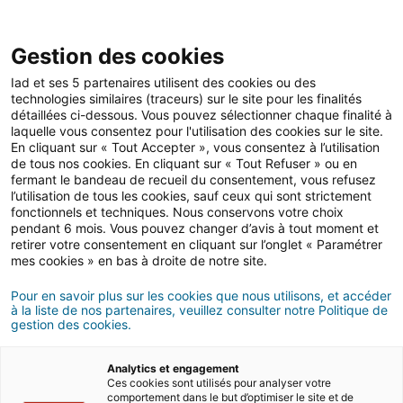
Open 
IAD Overseas
Gestion des cookies
Iad et ses 5 partenaires utilisent des cookies ou des
Buying advices in Dubai
>
Invest in the sun
technologies similaires (traceurs) sur le site pour les finalités
détaillées ci-dessous. Vous pouvez sélectionner chaque finalité à
Seasonal rentals in Dubai: what
laquelle vous consentez pour l'utilisation des cookies sur le site.
En cliquant sur « Tout Accepter », vous consentez à l’utilisation
are the regulations?
de tous nos cookies. En cliquant sur « Tout Refuser » ou en
fermant le bandeau de recueil du consentement, vous refusez
l’utilisation de tous les cookies, sauf ceux qui sont strictement
5 MIN READ
fonctionnels et techniques. Nous conservons votre choix
pendant 6 mois. Vous pouvez changer d’avis à tout moment et
retirer votre consentement en cliquant sur l’onglet « Paramétrer
mes cookies » en bas à droite de notre site.
Pour en savoir plus sur les cookies que nous utilisons, et accéder
à la liste de nos partenaires, veuillez consulter notre Politique de
gestion des cookies.
Analytics et engagement
Ces cookies sont utilisés pour analyser votre
comportement dans le but d’optimiser le site et de