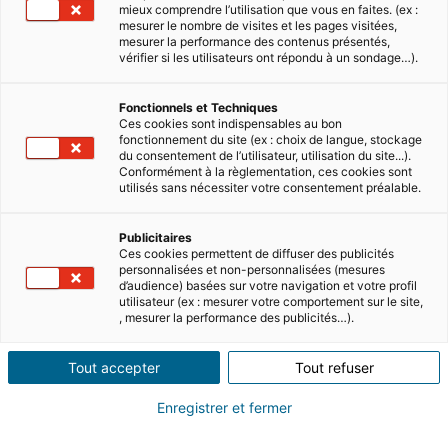
mieux comprendre l’utilisation que vous en faites. (ex :
mesurer le nombre de visites et les pages visitées,
mesurer la performance des contenus présentés,
vérifier si les utilisateurs ont répondu à un sondage…).
Fonctionnels et Techniques
Ces cookies sont indispensables au bon
fonctionnement du site (ex : choix de langue, stockage
du consentement de l’utilisateur, utilisation du site...).
Summary
Conformément à la règlementation, ces cookies sont
utilisés sans nécessiter votre consentement préalable.
Are you enthralled with the magic of
Publicitaires
Dubai, one of the most vibrant and exotic
Ces cookies permettent de diffuser des publicités
personnalisées et non-personnalisées (mesures
cities in the Middle East? So were the 17.15
d’audience) basées sur votre navigation et votre profil
utilisateur (ex : mesurer votre comportement sur le site,
million visitors who travelled there in 2023.
, mesurer la performance des publicités…).
If you own a property in Dubai and are
considering seasonal rentals the potential
Tout accepter
Tout refuser
to earn income is vast.
With its luxury lifestyle, miles of sandy
Enregistrer et fermer
beaches and incredible skyline, Dubai is a