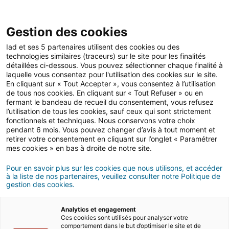
Open 
IAD Overseas
Gestion des cookies
Iad et ses 5 partenaires utilisent des cookies ou des
Buying advice in Spain
>
Define your project
>
Choose your location
technologies similaires (traceurs) sur le site pour les finalités
détaillées ci-dessous. Vous pouvez sélectionner chaque finalité à
Cities to invest by the sea in
laquelle vous consentez pour l'utilisation des cookies sur le site.
En cliquant sur « Tout Accepter », vous consentez à l’utilisation
Spain
de tous nos cookies. En cliquant sur « Tout Refuser » ou en
fermant le bandeau de recueil du consentement, vous refusez
l’utilisation de tous les cookies, sauf ceux qui sont strictement
10 MIN READ
fonctionnels et techniques. Nous conservons votre choix
pendant 6 mois. Vous pouvez changer d’avis à tout moment et
retirer votre consentement en cliquant sur l’onglet « Paramétrer
mes cookies » en bas à droite de notre site.
Pour en savoir plus sur les cookies que nous utilisons, et accéder
à la liste de nos partenaires, veuillez consulter notre Politique de
gestion des cookies.
Analytics et engagement
Ces cookies sont utilisés pour analyser votre
comportement dans le but d’optimiser le site et de