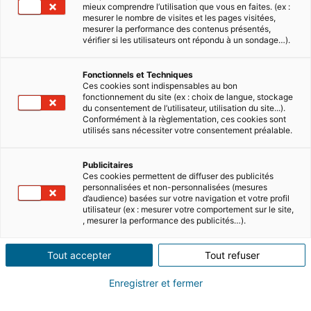
mieux comprendre l’utilisation que vous en faites. (ex :
mesurer le nombre de visites et les pages visitées,
mesurer la performance des contenus présentés,
vérifier si les utilisateurs ont répondu à un sondage…).
Fonctionnels et Techniques
Ces cookies sont indispensables au bon
fonctionnement du site (ex : choix de langue, stockage
du consentement de l’utilisateur, utilisation du site...).
Summary
Conformément à la règlementation, ces cookies sont
utilisés sans nécessiter votre consentement préalable.
Property investment in Spain is a lucrative
Publicitaires
business, particularly in coastal areas (the
Ces cookies permettent de diffuser des publicités
personnalisées et non-personnalisées (mesures
famous Costa del Sol, Costa Blanca… and
d’audience) basées sur votre navigation et votre profil
utilisateur (ex : mesurer votre comportement sur le site,
the islands).
, mesurer la performance des publicités…).
In these areas, you can avoid rental
Tout accepter
Tout refuser
vacancies, as there are many ways to rent
out your property and make a profit on
Enregistrer et fermer
your investment. Purchase prices are low,