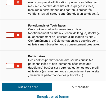
mieux comprendre l’utilisation que vous en faites. (ex :
7 MINUTES DE LECTURE
mesurer le nombre de visites et les pages visitées,
mesurer la performance des contenus présentés,
Achat immobilier au Portugal en 2025, est-ce le
vérifier si les utilisateurs ont répondu à un sondage…).
bon moment ?
Avec ses villages pittoresques à couper le
Fonctionnels et Techniques
souffle et son climat chaleureux, le Portugal est
Ces cookies sont indispensables au bon
fonctionnement du site (ex : choix de langue, stockage
l’une des destinations les plus prisées des
du consentement de l’utilisateur, utilisation du site...).
étrangers en q…
Conformément à la règlementation, ces cookies sont
Lire
utilisés sans nécessiter votre consentement préalable.
Publicitaires
Ces cookies permettent de diffuser des publicités
personnalisées et non-personnalisées (mesures
d’audience) basées sur votre navigation et votre profil
utilisateur (ex : mesurer votre comportement sur le site,
, mesurer la performance des publicités…).
Tout accepter
Tout refuser
5 MINUTES DE LECTURE
Enregistrer et fermer
Qui sont les acheteurs étrangers au Portugal ?