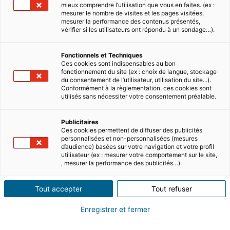
mieux comprendre l’utilisation que vous en faites. (ex :
5 MIN READ
mesurer le nombre de visites et les pages visitées,
mesurer la performance des contenus présentés,
Best places to retire in Spain
vérifier si les utilisateurs ont répondu à un sondage…).
Spain has long been a popular destination for
Fonctionnels et Techniques
British retirees seeking a warm climate and a
Ces cookies sont indispensables au bon
fonctionnement du site (ex : choix de langue, stockage
relaxed lifestyle. From the sunny Costas to the
du consentement de l’utilisateur, utilisation du site...).
cooler north or the …
Conformément à la règlementation, ces cookies sont
Read
utilisés sans nécessiter votre consentement préalable.
Publicitaires
Ces cookies permettent de diffuser des publicités
personnalisées et non-personnalisées (mesures
d’audience) basées sur votre navigation et votre profil
utilisateur (ex : mesurer votre comportement sur le site,
, mesurer la performance des publicités…).
Tout accepter
Tout refuser
6 MIN READ
Enregistrer et fermer
Being retired in Italy